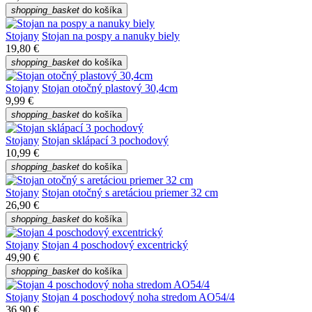
shopping_basket
do košíka
Stojany
Stojan na pospy a nanuky biely
19,80 €
shopping_basket
do košíka
Stojany
Stojan otočný plastový 30,4cm
9,99 €
shopping_basket
do košíka
Stojany
Stojan sklápací 3 pochodový
10,99 €
shopping_basket
do košíka
Stojany
Stojan otočný s aretáciou priemer 32 cm
26,90 €
shopping_basket
do košíka
Stojany
Stojan 4 poschodový excentrický
49,90 €
shopping_basket
do košíka
Stojany
Stojan 4 poschodový noha stredom AO54/4
36,90 €