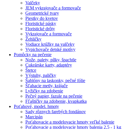
Valčeky
JEM vykrajovače a formovače
Geometrické tvary
Piestky do kvetov
Floristické pásky
Floristické drôty
Vykrajovače a formovače
Žehličky
Vodiace krúžky na valčeky
Vypichovače detské motívy
Pomôcky na pečenie
Nože, palety, pílky, špachtle
Cukrárske karty, adaptéry
Štetce
Výstuhy, paličky
Šablóny na laskonky, pečné fólie
Šľahacie metly, krájače
Lyžičky na zdobenie
Pečný papier, fazule na pečenie
Fľaštičky na zdobenie, kvapkatka
Poťahové, model. hmoty
Sady rôznych farebých fondánov
Marcipán
Poťahovacie a modelovacie hmoty veľké balenie
Poťahovacie a modelovacie hmoty balenia 2,5 - 1 kg