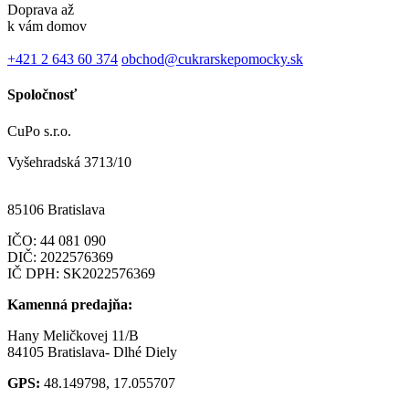
Doprava až
k vám domov
+421 2 643 60 374
obchod@cukrarskepomocky.sk
Spoločnosť
CuPo s.r.o.
Vyšehradská 3713/10
85106 Bratislava
IČO:
44 081 090
DIČ: 2022576369
IČ DPH: SK2022576369
Kamenná predajňa:
Hany Meličkovej 11/B
84105 Bratislava- Dlhé Diely
GPS:
48.149798, 17.055707