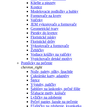
Kliešte a pinzety
Kostice
Modelovacie podložky a hubky
Formovače na kvety
Valčeky
JEM vykrajovače a formovače
Geometrické tvary
Piestky do kvetov
Floristické pásky
Floristické drôty
Vykrajovače a formovače
Žehličky
Vodiace krúžky na valčeky
Vypichovače detské motívy
Pomôcky na pečenie
chevron_right
Nože, palety, pílky, špachtle
Cukrárske karty, adaptéry
Štetce
Výstuhy, paličky
Šablóny na laskonky, pečné fólie
Šľahacie metly, krájače
Lyžičky na zdobenie
Pečný papier, fazule na pečenie
Fľaštičky na zdobenie, kvapkatka