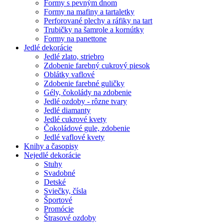
Formy s pevným dnom
Formy na mafiny a tartaletky
Perforované plechy a ráfiky na tart
Trubičky na šamrole a kornútky
Formy na panettone
Jedlé dekorácie
Jedlé zlato, striebro
Zdobenie farebný cukrový piesok
Oblátky vaflové
Zdobenie farebné guličky
Gély, čokolády na zdobenie
Jedlé ozdoby - rôzne tvary
Jedlé diamanty
Jedlé cukrové kvety
Čokoládové gule, zdobenie
Jedlé vaflové kvety
Knihy a časopisy
Nejedlé dekorácie
Stuhy
Svadobné
Detské
Sviečky, čísla
Športové
Promócie
Štrasové ozdoby