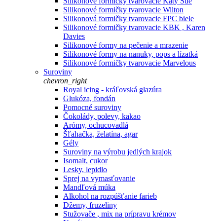
Silikonové formičky tvarovacie Katy Sue
Silikonové formičky tvarovacie Wilton
Silikonová formičky tvarovacie FPC biele
Silikonové formičky tvarovacie KBK , Karen
Davies
Silikonové formy na pečenie a mrazenie
Silikonové formy na nanuky, pops a lízatká
Silikonové formičky tvarovacie Marvelous
Suroviny
chevron_right
Royal icing - kráľovská glazúra
Glukóza, fondán
Pomocné suroviny
Čokolády, polevy, kakao
Arómy, ochucovadlá
Šľahačka, želatína, agar
Gély
Suroviny na výrobu jedlých krajok
Isomalt, cukor
Lesky, lepidlo
Sprej na vymasťovanie
Mandľová múka
Alkohol na rozpúšťanie farieb
Džemy, fruzeliny
Stužovače , mix na prípravu krémov