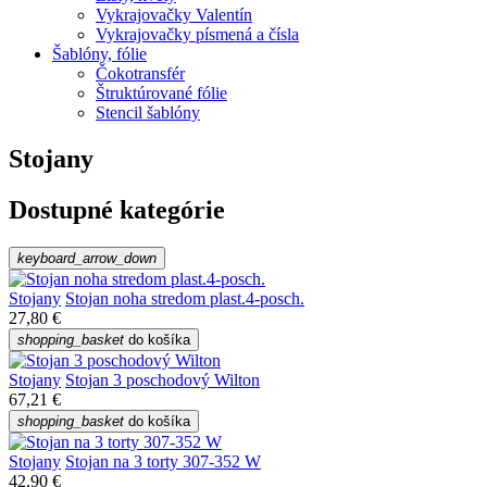
Vykrajovačky Valentín
Vykrajovačky písmená a čísla
Šablóny, fólie
Čokotransfér
Štruktúrované fólie
Stencil šablóny
Stojany
Dostupné kategórie
keyboard_arrow_down
Stojany
Stojan noha stredom plast.4-posch.
27,80 €
shopping_basket
do košíka
Stojany
Stojan 3 poschodový Wilton
67,21 €
shopping_basket
do košíka
Stojany
Stojan na 3 torty 307-352 W
42,90 €