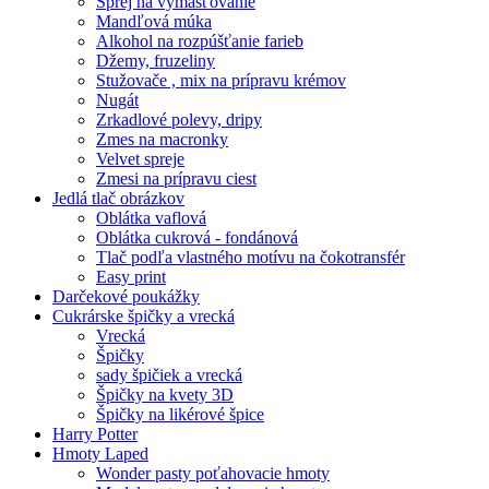
Sprej na vymasťovanie
Mandľová múka
Alkohol na rozpúšťanie farieb
Džemy, fruzeliny
Stužovače , mix na prípravu krémov
Nugát
Zrkadlové polevy, dripy
Zmes na macronky
Velvet spreje
Zmesi na prípravu ciest
Jedlá tlač obrázkov
Oblátka vaflová
Oblátka cukrová - fondánová
Tlač podľa vlastného motívu na čokotransfér
Easy print
Darčekové poukážky
Cukrárske špičky a vrecká
Vrecká
Špičky
sady špičiek a vrecká
Špičky na kvety 3D
Špičky na likérové špice
Harry Potter
Hmoty Laped
Wonder pasty poťahovacie hmoty