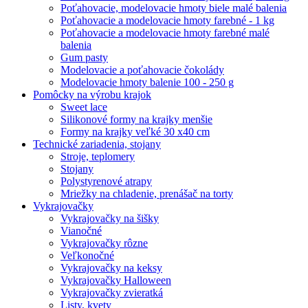
Poťahovacie, modelovacie hmoty biele malé balenia
Poťahovacie a modelovacie hmoty farebné - 1 kg
Poťahovacie a modelovacie hmoty farebné malé
balenia
Gum pasty
Modelovacie a poťahovacie čokolády
Modelovacie hmoty balenie 100 - 250 g
Pomôcky na výrobu krajok
Sweet lace
Silikonové formy na krajky menšie
Formy na krajky veľké 30 x40 cm
Technické zariadenia, stojany
Stroje, teplomery
Stojany
Polystyrenové atrapy
Mriežky na chladenie, prenášač na torty
Vykrajovačky
Vykrajovačky na šišky
Vianočné
Vykrajovačky rôzne
Veľkonočné
Vykrajovačky na keksy
Vykrajovačky Halloween
Vykrajovačky zvieratká
Listy, kvety