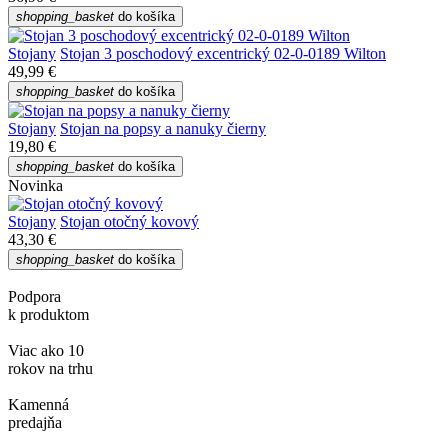
shopping_basket
do košíka
Stojany
Stojan 3 poschodový excentrický 02-0-0189 Wilton
49,99 €
shopping_basket
do košíka
Stojany
Stojan na popsy a nanuky čierny
19,80 €
shopping_basket
do košíka
Novinka
Stojany
Stojan otočný kovový
43,30 €
shopping_basket
do košíka
Podpora
k produktom
Viac ako 10
rokov na trhu
Kamenná
predajňa