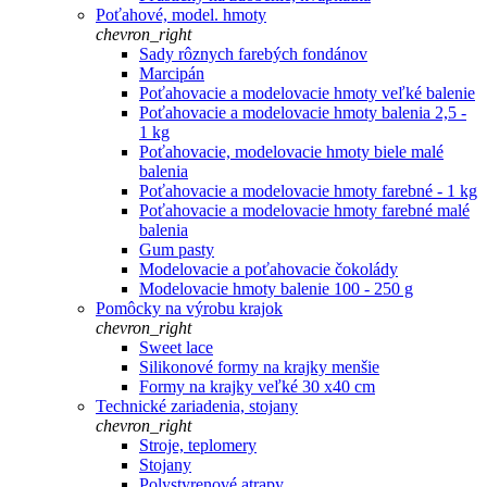
Poťahové, model. hmoty
chevron_right
Sady rôznych farebých fondánov
Marcipán
Poťahovacie a modelovacie hmoty veľké balenie
Poťahovacie a modelovacie hmoty balenia 2,5 -
1 kg
Poťahovacie, modelovacie hmoty biele malé
balenia
Poťahovacie a modelovacie hmoty farebné - 1 kg
Poťahovacie a modelovacie hmoty farebné malé
balenia
Gum pasty
Modelovacie a poťahovacie čokolády
Modelovacie hmoty balenie 100 - 250 g
Pomôcky na výrobu krajok
chevron_right
Sweet lace
Silikonové formy na krajky menšie
Formy na krajky veľké 30 x40 cm
Technické zariadenia, stojany
chevron_right
Stroje, teplomery
Stojany
Polystyrenové atrapy