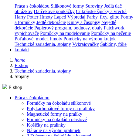
Práca s čokoládou
Silikonové formy
Suroviny
Jedlá tlač
obrázkov
Darčekové poukážky
Cukrárske špičky a vrecká
Harry Potter
Hmoty Laped
Výpredaj
Farby, fixy, glitre
Formy
a formičky
Jedlé dekorácie
Knihy a časopisy
Nejedlé
dekorácie
Papierový program, podnosy, obaly
Patchwork
vypichovače
Pomôcky na modelovanie
Pomôcky na pečenie
Poťahové, model. hmoty
Pomôcky na výrobu krajok
Technické zariadenia, stojany
Vykrajovačky
Šablóny, fólie
kontakt
home
E-shop
Technické zariadenia, stojany
Stojany
E-shop
Práca s čokoládou
Formičky na čokoládu silikonové
Polykarbonátové formy na pralinky
Magnetické formy na praliky
Formičky na čokoládu plastové
Košíčky na pralinky
Náradie na výrobu praliniek
3 D formy na čokoládu a karamel