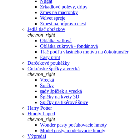
Nugát
Zrkadlové polevy, dripy
Zmes na macronky
Velvet spreje
Zmesi na prípravu ciest
Jedlá tlač obrázkov
chevron_right
Oblátka vaflová
Oblátka cukrová - fondánová
Tlač podľa vlastného motívu na čokotransfér
Easy print
Darčekové poukážky
Cukrárske špičky a vrecká
chevron_right
Vrecká
Špičky
sady špičiek a vrecká
Špičky na kvety 3D
Špičky na likérové špice
Harry Potter
Hmoty Laped
chevron_right
Wonder pasty poťahovacie hmoty
Model pasty, modelovacie hmoty
Výpredaj