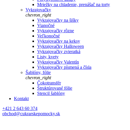
Mriežky na chladenie, prenášač na torty
Vykrajovačky
chevron_right
Vykrajovačky na šišky
Vianočné
Vykrajovačky rôzne
Veľkonočné
Vykrajovačky na keksy
Vykrajovačky Halloween
Vykrajovačky zvieratká
Listy, kvety
Vykrajovačky Valentín
Vykrajovačky písmená a čísla
Šablóny, fólie
chevron_right
Čokotransfér
Štruktúrované fólie
Stencil šablóny
Kontakt
+421 2 643 60 374
obchod@cukrarskepomocky.sk