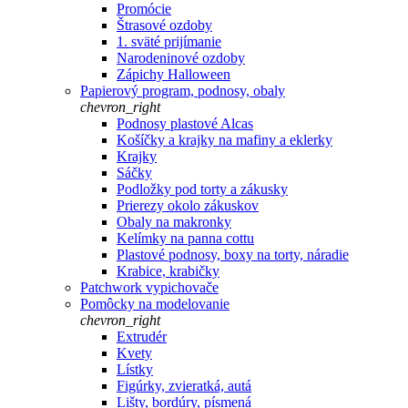
Promócie
Štrasové ozdoby
1. sväté prijímanie
Narodeninové ozdoby
Zápichy Halloween
Papierový program, podnosy, obaly
chevron_right
Podnosy plastové Alcas
Košíčky a krajky na mafiny a eklerky
Krajky
Sáčky
Podložky pod torty a zákusky
Prierezy okolo zákuskov
Obaly na makronky
Kelímky na panna cottu
Plastové podnosy, boxy na torty, náradie
Krabice, krabičky
Patchwork vypichovače
Pomôcky na modelovanie
chevron_right
Extrudér
Kvety
Lístky
Figúrky, zvieratká, autá
Lišty, bordúry, písmená