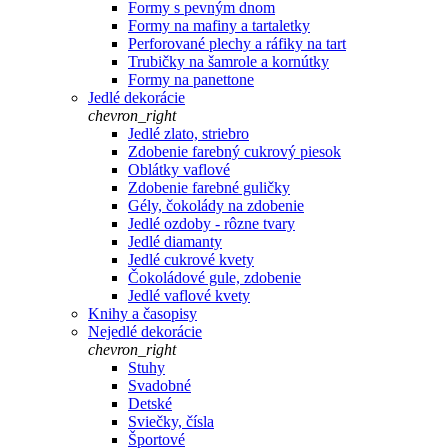
Formy s pevným dnom
Formy na mafiny a tartaletky
Perforované plechy a ráfiky na tart
Trubičky na šamrole a kornútky
Formy na panettone
Jedlé dekorácie
chevron_right
Jedlé zlato, striebro
Zdobenie farebný cukrový piesok
Oblátky vaflové
Zdobenie farebné guličky
Gély, čokolády na zdobenie
Jedlé ozdoby - rôzne tvary
Jedlé diamanty
Jedlé cukrové kvety
Čokoládové gule, zdobenie
Jedlé vaflové kvety
Knihy a časopisy
Nejedlé dekorácie
chevron_right
Stuhy
Svadobné
Detské
Sviečky, čísla
Športové