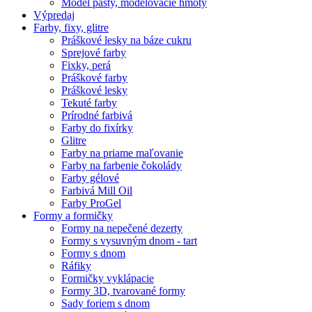
Model pasty, modelovacie hmoty
Výpredaj
Farby, fixy, glitre
Práškové lesky na báze cukru
Sprejové farby
Fixky, perá
Práškové farby
Práškové lesky
Tekuté farby
Prírodné farbivá
Farby do fixírky
Glitre
Farby na priame maľovanie
Farby na farbenie čokolády
Farby gélové
Farbivá Mill Oil
Farby ProGel
Formy a formičky
Formy na nepečené dezerty
Formy s vysuvným dnom - tart
Formy s dnom
Ráfiky
Formičky vyklápacie
Formy 3D, tvarované formy
Sady foriem s dnom