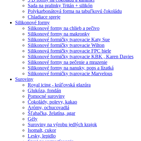
Sada na pralinky Tritán + silikón
Polykarbonátová forma na tabuľkovú čokoládu
Chladiace spreje
Silikonové formy
Silikonové formy na chlieb a pečivo
Silikonové formy na makronky
Silikonové formičky tvarovacie Katy Sue
Silikonové formičky tvarovacie Wilton
Silikonová formičky tvarovacie FPC biele
Silikonové formičky tvarovacie KBK , Karen Davies
Silikonové formy na pečenie a mrazenie
Silikonové formy na nanuky, pops a lízatká
Silikonové formičky tvarovacie Marvelous
Suroviny
Royal icing - kráľovská glazúra
Glukóza, fondán
Pomocné suroviny
Čokolády, polevy, kakao
Arómy, ochucovadlá
Šľahačka, želatína, agar
Gély
Suroviny na výrobu jedlých krajok
Isomalt, cukor
Lesky, lepidlo