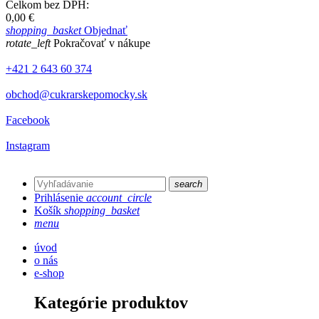
Celkom bez DPH:
0,00 €
shopping_basket
Objednať
rotate_left
Pokračovať v nákupe
+421 2 643 60 374
obchod@cukrarskepomocky.sk
Facebook
Instagram
search
Prihlásenie
account_circle
Košík
shopping_basket
menu
úvod
o nás
e-shop
Kategórie produktov