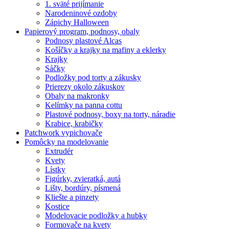
1. sväté prijímanie
Narodeninové ozdoby
Zápichy Halloween
Papierový program, podnosy, obaly
Podnosy plastové Alcas
Košíčky a krajky na mafiny a eklerky
Krajky
Sáčky
Podložky pod torty a zákusky
Prierezy okolo zákuskov
Obaly na makronky
Kelímky na panna cottu
Plastové podnosy, boxy na torty, náradie
Krabice, krabičky
Patchwork vypichovače
Pomôcky na modelovanie
Extrudér
Kvety
Lístky
Figúrky, zvieratká, autá
Lišty, bordúry, písmená
Kliešte a pinzety
Kostice
Modelovacie podložky a hubky
Formovače na kvety