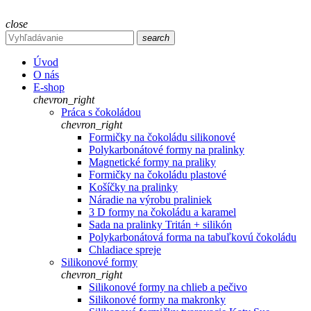
close
search
Úvod
O nás
E-shop
chevron_right
Práca s čokoládou
chevron_right
Formičky na čokoládu silikonové
Polykarbonátové formy na pralinky
Magnetické formy na praliky
Formičky na čokoládu plastové
Košíčky na pralinky
Náradie na výrobu praliniek
3 D formy na čokoládu a karamel
Sada na pralinky Tritán + silikón
Polykarbonátová forma na tabuľkovú čokoládu
Chladiace spreje
Silikonové formy
chevron_right
Silikonové formy na chlieb a pečivo
Silikonové formy na makronky