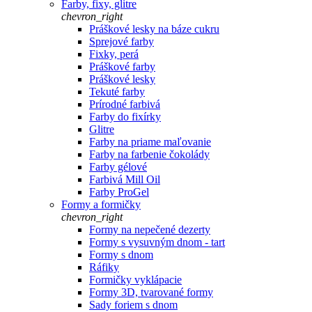
Farby, fixy, glitre
chevron_right
Práškové lesky na báze cukru
Sprejové farby
Fixky, perá
Práškové farby
Práškové lesky
Tekuté farby
Prírodné farbivá
Farby do fixírky
Glitre
Farby na priame maľovanie
Farby na farbenie čokolády
Farby gélové
Farbivá Mill Oil
Farby ProGel
Formy a formičky
chevron_right
Formy na nepečené dezerty
Formy s vysuvným dnom - tart
Formy s dnom
Ráfiky
Formičky vyklápacie
Formy 3D, tvarované formy
Sady foriem s dnom