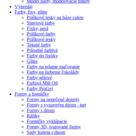
Model pasty, modelovacie hmoty
Výpredaj
Farby, fixy, glitre
Práškové lesky na báze cukru
Sprejové farby
Fixky, perá
Práškové farby
Práškové lesky
Tekuté farby
Prírodné farbivá
Farby do fixírky
Glitre
Farby na priame maľovanie
Farby na farbenie čokolády
Farby gélové
Farbivá Mill Oil
Farby ProGel
Formy a formičky
Formy na nepečené dezerty
Formy s vysuvným dnom - tart
Formy s dnom
Ráfiky
Formičky vyklápacie
Formy 3D, tvarované formy
Sady foriem s dnom