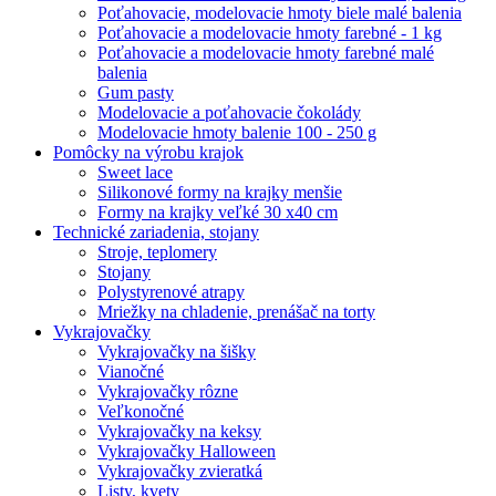
Poťahovacie, modelovacie hmoty biele malé balenia
Poťahovacie a modelovacie hmoty farebné - 1 kg
Poťahovacie a modelovacie hmoty farebné malé
balenia
Gum pasty
Modelovacie a poťahovacie čokolády
Modelovacie hmoty balenie 100 - 250 g
Pomôcky na výrobu krajok
Sweet lace
Silikonové formy na krajky menšie
Formy na krajky veľké 30 x40 cm
Technické zariadenia, stojany
Stroje, teplomery
Stojany
Polystyrenové atrapy
Mriežky na chladenie, prenášač na torty
Vykrajovačky
Vykrajovačky na šišky
Vianočné
Vykrajovačky rôzne
Veľkonočné
Vykrajovačky na keksy
Vykrajovačky Halloween
Vykrajovačky zvieratká
Listy, kvety