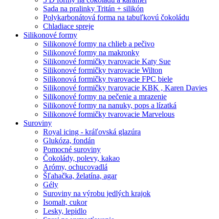
Sada na pralinky Tritán + silikón
Polykarbonátová forma na tabuľkovú čokoládu
Chladiace spreje
Silikonové formy
Silikonové formy na chlieb a pečivo
Silikonové formy na makronky
Silikonové formičky tvarovacie Katy Sue
Silikonové formičky tvarovacie Wilton
Silikonová formičky tvarovacie FPC biele
Silikonové formičky tvarovacie KBK , Karen Davies
Silikonové formy na pečenie a mrazenie
Silikonové formy na nanuky, pops a lízatká
Silikonové formičky tvarovacie Marvelous
Suroviny
Royal icing - kráľovská glazúra
Glukóza, fondán
Pomocné suroviny
Čokolády, polevy, kakao
Arómy, ochucovadlá
Šľahačka, želatína, agar
Gély
Suroviny na výrobu jedlých krajok
Isomalt, cukor
Lesky, lepidlo