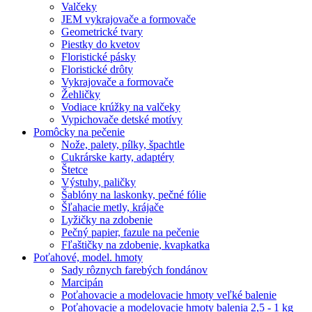
Valčeky
JEM vykrajovače a formovače
Geometrické tvary
Piestky do kvetov
Floristické pásky
Floristické drôty
Vykrajovače a formovače
Žehličky
Vodiace krúžky na valčeky
Vypichovače detské motívy
Pomôcky na pečenie
Nože, palety, pílky, špachtle
Cukrárske karty, adaptéry
Štetce
Výstuhy, paličky
Šablóny na laskonky, pečné fólie
Šľahacie metly, krájače
Lyžičky na zdobenie
Pečný papier, fazule na pečenie
Fľaštičky na zdobenie, kvapkatka
Poťahové, model. hmoty
Sady rôznych farebých fondánov
Marcipán
Poťahovacie a modelovacie hmoty veľké balenie
Poťahovacie a modelovacie hmoty balenia 2,5 - 1 kg