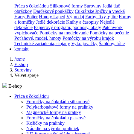
Práca s čokoládou
Silikonové formy
Suroviny
Jedlá tlač
obrázkov
Darčekové poukážky
Cukrárske špičky a vrecká
Harry Potter
Hmoty Laped
Výpredaj
Farby, fixy, glitre
Formy
a formičky
Jedlé dekorácie
Knihy a časopisy
Nejedlé
dekorácie
Papierový program, podnosy, obaly
Patchwork
vypichovače
Pomôcky na modelovanie
Pomôcky na pečenie
Poťahové, model. hmoty
Pomôcky na výrobu krajok
Technické zariadenia, stojany
Vykrajovačky
Šablóny, fólie
kontakt
home
E-shop
Suroviny
Velvet spreje
E-shop
Práca s čokoládou
Formičky na čokoládu silikonové
Polykarbonátové formy na pralinky
Magnetické formy na praliky
Formičky na čokoládu plastové
Košíčky na pralinky
Náradie na výrobu praliniek
3 D formy na čokoládu a karamel