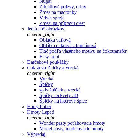
Nugát
Zrkadlové polevy, dripy
Zmes na macronky
Velvet spreje
Zmesi na prípravu ciest
Jedlá tlač obrázkov
chevron_right
Oblátka vaflová
Oblátka cukrová - fondánová
Tlač podľa vlastného motívu na čokotransfér
Easy print
Darčekové poukážky
Cukrárske špičky a vrecká
chevron_right
Vrecká
Špičky
sady špičiek a vrecká
Špičky na kvety 3D
Špičky na likérové špice
Harry Potter
Hmoty Laped
chevron_right
Wonder pasty poťahovacie hmoty
Model pasty, modelovacie hmoty
Výpredaj