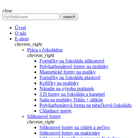
close
search
Úvod
O nás
E-shop
chevron_right
Práca s čokoládou
chevron_right
Formičky na čokoládu silikonové
Polykarbonátové formy na pralinky
Magnetické formy na praliky
Formičky na čokoládu plastové
Košíčky na pralinky
Náradie na výrobu praliniek
3 D formy na čokoládu a karamel
Sada na pralinky Tritán + silikón
Polykarbonátová forma na tabuľkovú čokoládu
Chladiace spreje
Silikonové formy
chevron_right
Silikonové formy na chlieb a pečivo
Silikonové formy na makronky