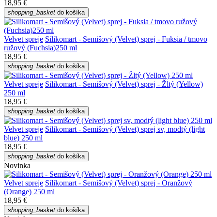
18,95 €
shopping_basket
do košíka
Velvet spreje
Silikomart - Semišový (Velvet) sprej - Fuksia / tmovo
ružový (Fuchsia)250 ml
18,95 €
shopping_basket
do košíka
Velvet spreje
Silikomart - Semišový (Velvet) sprej - Žltý (Yellow)
250 ml
18,95 €
shopping_basket
do košíka
Velvet spreje
Silikomart - Semišový (Velvet) sprej sv, modtý (light
blue) 250 ml
18,95 €
shopping_basket
do košíka
Novinka
Velvet spreje
Silikomart - Semišový (Velvet) sprej - Oranžový
(Orange) 250 ml
18,95 €
shopping_basket
do košíka