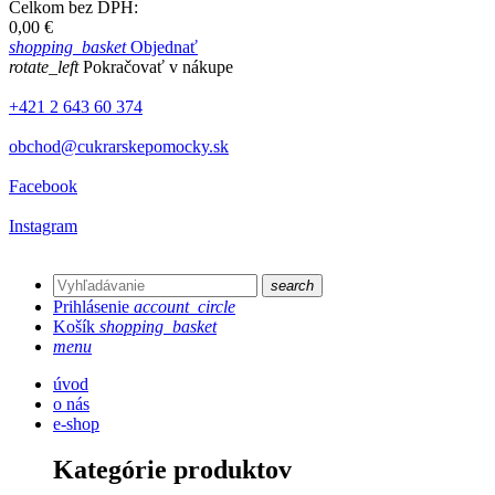
Celkom bez DPH:
0,00 €
shopping_basket
Objednať
rotate_left
Pokračovať v nákupe
+421 2 643 60 374
obchod@cukrarskepomocky.sk
Facebook
Instagram
search
Prihlásenie
account_circle
Košík
shopping_basket
menu
úvod
o nás
e-shop
Kategórie produktov