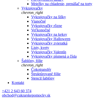
Mriežky na chladenie, prenášač na torty
Vykrajovačky
chevron_right
Vykrajovačky na šišky
Vianočné
Vykrajovačky rôzne
Veľkonočné
Vykrajovačky na keksy
Vykrajovačky Halloween
Vykrajovačky zvieratká
Listy, kvety
Vykrajovačky Valentín
Vykrajovačky písmená a čísla
Šablóny, fólie
chevron_right
Čokotransfér
Štruktúrované fólie
Stencil šablóny
Kontakt
+421 2 643 60 374
obchod@cukrarskepomocky.sk