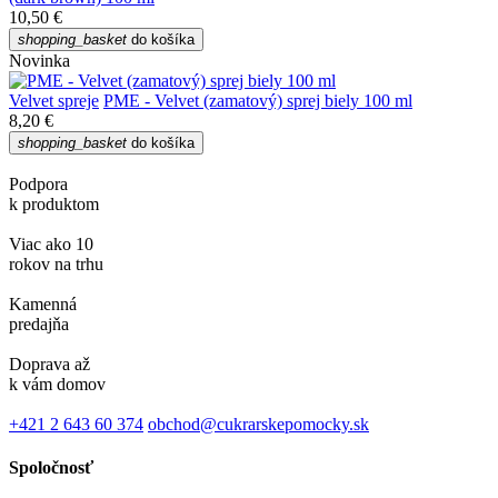
10,50 €
shopping_basket
do košíka
Novinka
Velvet spreje
PME - Velvet (zamatový) sprej biely 100 ml
8,20 €
shopping_basket
do košíka
Podpora
k produktom
Viac ako 10
rokov na trhu
Kamenná
predajňa
Doprava až
k vám domov
+421 2 643 60 374
obchod@cukrarskepomocky.sk
Spoločnosť