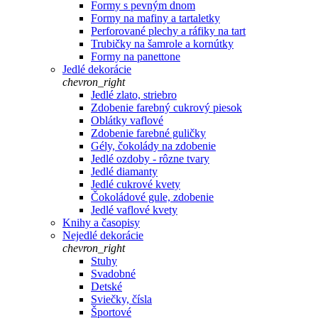
Formy s pevným dnom
Formy na mafiny a tartaletky
Perforované plechy a ráfiky na tart
Trubičky na šamrole a kornútky
Formy na panettone
Jedlé dekorácie
chevron_right
Jedlé zlato, striebro
Zdobenie farebný cukrový piesok
Oblátky vaflové
Zdobenie farebné guličky
Gély, čokolády na zdobenie
Jedlé ozdoby - rôzne tvary
Jedlé diamanty
Jedlé cukrové kvety
Čokoládové gule, zdobenie
Jedlé vaflové kvety
Knihy a časopisy
Nejedlé dekorácie
chevron_right
Stuhy
Svadobné
Detské
Sviečky, čísla
Športové