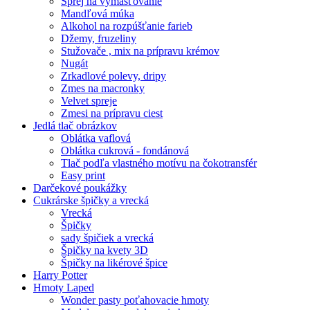
Sprej na vymasťovanie
Mandľová múka
Alkohol na rozpúšťanie farieb
Džemy, fruzeliny
Stužovače , mix na prípravu krémov
Nugát
Zrkadlové polevy, dripy
Zmes na macronky
Velvet spreje
Zmesi na prípravu ciest
Jedlá tlač obrázkov
Oblátka vaflová
Oblátka cukrová - fondánová
Tlač podľa vlastného motívu na čokotransfér
Easy print
Darčekové poukážky
Cukrárske špičky a vrecká
Vrecká
Špičky
sady špičiek a vrecká
Špičky na kvety 3D
Špičky na likérové špice
Harry Potter
Hmoty Laped
Wonder pasty poťahovacie hmoty