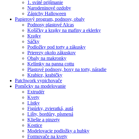
1. sväté prijímanie
Narodeninové ozdoby
Zápichy Halloween
Papierový program, podnosy, obaly
Podnosy plastové Alcas
Košíčky a krajky na mafiny a eklerky
Krajky
Sáčky
Podložky pod torty a zákusky
Prierezy okolo zákuskov
Obaly na makronky
Kelímky na panna cottu
Plastové podnosy, boxy na torty, náradie
Krabice, krabičky
Patchwork vypichovače
Pomôcky na modelovanie
Extrudér
Kvety
Lístky
Figúrky, zvieratká, autá
Lišty, bordúry, písmená
Kliešte a pinzety
Kostice
Modelovacie podložky a hubky
Formovače na kvety