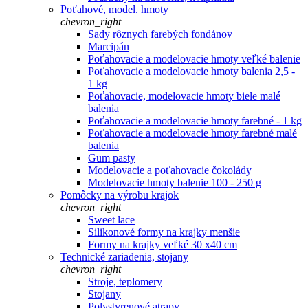
Poťahové, model. hmoty
chevron_right
Sady rôznych farebých fondánov
Marcipán
Poťahovacie a modelovacie hmoty veľké balenie
Poťahovacie a modelovacie hmoty balenia 2,5 -
1 kg
Poťahovacie, modelovacie hmoty biele malé
balenia
Poťahovacie a modelovacie hmoty farebné - 1 kg
Poťahovacie a modelovacie hmoty farebné malé
balenia
Gum pasty
Modelovacie a poťahovacie čokolády
Modelovacie hmoty balenie 100 - 250 g
Pomôcky na výrobu krajok
chevron_right
Sweet lace
Silikonové formy na krajky menšie
Formy na krajky veľké 30 x40 cm
Technické zariadenia, stojany
chevron_right
Stroje, teplomery
Stojany
Polystyrenové atrapy