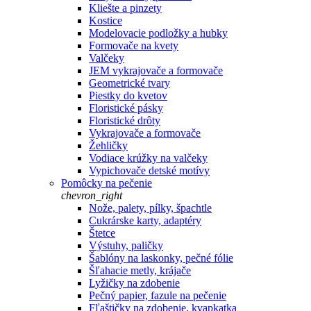
Kliešte a pinzety
Kostice
Modelovacie podložky a hubky
Formovače na kvety
Valčeky
JEM vykrajovače a formovače
Geometrické tvary
Piestky do kvetov
Floristické pásky
Floristické drôty
Vykrajovače a formovače
Žehličky
Vodiace krúžky na valčeky
Vypichovače detské motívy
Pomôcky na pečenie
chevron_right
Nože, palety, pílky, špachtle
Cukrárske karty, adaptéry
Štetce
Výstuhy, paličky
Šablóny na laskonky, pečné fólie
Šľahacie metly, krájače
Lyžičky na zdobenie
Pečný papier, fazule na pečenie
Fľaštičky na zdobenie, kvapkatka