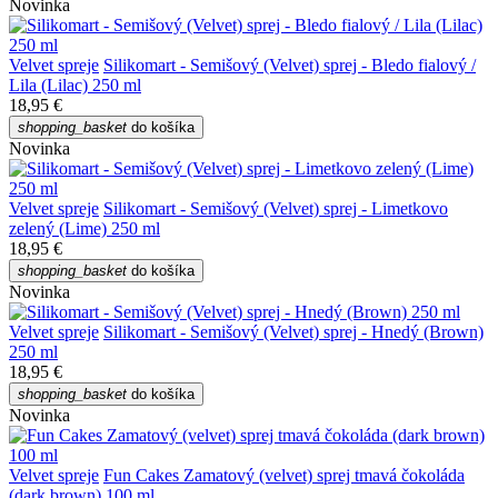
Novinka
Velvet spreje
Silikomart - Semišový (Velvet) sprej - Bledo fialový /
Lila (Lilac) 250 ml
18,95 €
shopping_basket
do košíka
Novinka
Velvet spreje
Silikomart - Semišový (Velvet) sprej - Limetkovo
zelený (Lime) 250 ml
18,95 €
shopping_basket
do košíka
Novinka
Velvet spreje
Silikomart - Semišový (Velvet) sprej - Hnedý (Brown)
250 ml
18,95 €
shopping_basket
do košíka
Novinka
Velvet spreje
Fun Cakes Zamatový (velvet) sprej tmavá čokoláda
(dark brown) 100 ml