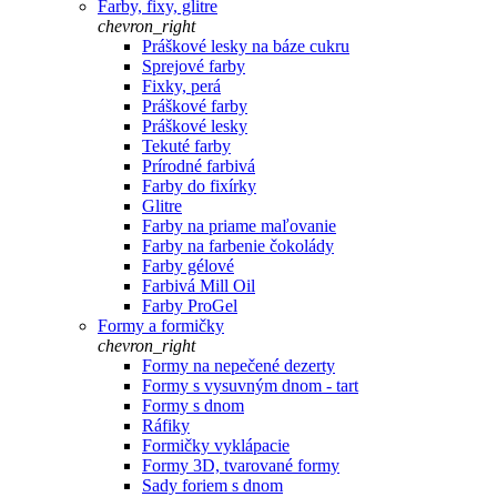
Farby, fixy, glitre
chevron_right
Práškové lesky na báze cukru
Sprejové farby
Fixky, perá
Práškové farby
Práškové lesky
Tekuté farby
Prírodné farbivá
Farby do fixírky
Glitre
Farby na priame maľovanie
Farby na farbenie čokolády
Farby gélové
Farbivá Mill Oil
Farby ProGel
Formy a formičky
chevron_right
Formy na nepečené dezerty
Formy s vysuvným dnom - tart
Formy s dnom
Ráfiky
Formičky vyklápacie
Formy 3D, tvarované formy
Sady foriem s dnom