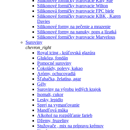
Silikonové formičky tvarovacie Katy Sue
Silikonové formičky tvarovacie Wilton
Silikonová formičky tvarovacie FPC biele
Silikonové formičky tvarovacie KBK , Karen
Davies
Silikonové formy na pečenie a mrazenie
Silikonové formy na nanuky, pops a lízatká
Silikonové formičky tvarovacie Marvelous
Suroviny
chevron_right
Royal icing - kráľovská glazúra
Glukóza, fondán
Pomocné suroviny
Čokolády, polevy, kakao
Arómy, ochucovadlá
Šľahačka, želatína, agar
Gély
Suroviny na výrobu jedlých krajok
Isomalt, cukor
Lesky, lepidlo
Sprej na vymasťovanie
Mandľová múka
Alkohol na rozpúšťanie farieb
Džemy, fruzeliny
Stužovače , mix na prípravu krémov