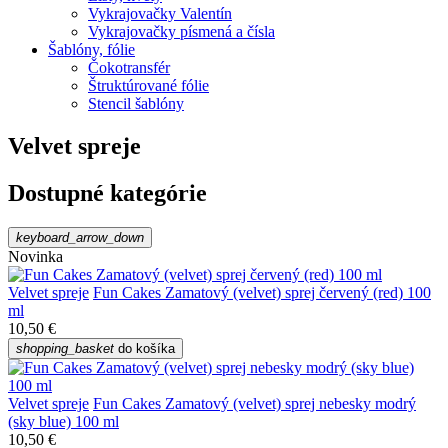
Vykrajovačky Valentín
Vykrajovačky písmená a čísla
Šablóny, fólie
Čokotransfér
Štruktúrované fólie
Stencil šablóny
Velvet spreje
Dostupné kategórie
keyboard_arrow_down
Novinka
Velvet spreje
Fun Cakes Zamatový (velvet) sprej červený (red) 100
ml
10,50 €
shopping_basket
do košíka
Velvet spreje
Fun Cakes Zamatový (velvet) sprej nebesky modrý
(sky blue) 100 ml
10,50 €