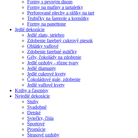
Formy s pevným dnom
Formy na mafiny a tartaletky
Perforované plechy a ráfiky na tart
Trubičky na šamrole a kornútky
Formy na panettone
Jedlé dekorácie
Jedlé zlato, striebro
Zdobenie farebný cukrový piesok
Oblátky vaflové
Zdobenie farebné guličky
Gély, čokolády na zdobenie
Jedlé ozdoby - rôzne tvary
Jedlé diamanty
Jedlé cukrové kvety
Čokoládové gule, zdobenie
Jedlé vaflové kvety
Knihy a časopisy
Nejedlé dekorácie
Stuhy
Svadobné
Detské
Sviečky, čísla
Športové
Promócie
Štrasové ozdoby