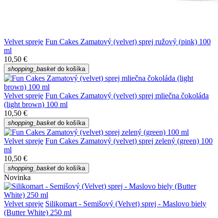
Velvet spreje
Fun Cakes Zamatový (velvet) sprej ružový (pink) 100
ml
10,50 €
shopping_basket
do košíka
Velvet spreje
Fun Cakes Zamatový (velvet) sprej mliečna čokoláda
(light brown) 100 ml
10,50 €
shopping_basket
do košíka
Velvet spreje
Fun Cakes Zamatový (velvet) sprej zelený (green) 100
ml
10,50 €
shopping_basket
do košíka
Novinka
Velvet spreje
Silikomart - Semišový (Velvet) sprej - Maslovo biely
(Butter White) 250 ml