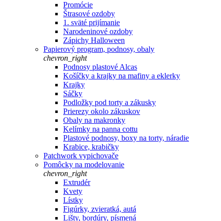
Promócie
Štrasové ozdoby
1. sväté prijímanie
Narodeninové ozdoby
Zápichy Halloween
Papierový program, podnosy, obaly
chevron_right
Podnosy plastové Alcas
Košíčky a krajky na mafiny a eklerky
Krajky
Sáčky
Podložky pod torty a zákusky
Prierezy okolo zákuskov
Obaly na makronky
Kelímky na panna cottu
Plastové podnosy, boxy na torty, náradie
Krabice, krabičky
Patchwork vypichovače
Pomôcky na modelovanie
chevron_right
Extrudér
Kvety
Lístky
Figúrky, zvieratká, autá
Lišty, bordúry, písmená