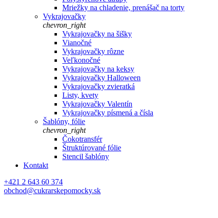
Mriežky na chladenie, prenášač na torty
Vykrajovačky
chevron_right
Vykrajovačky na šišky
Vianočné
Vykrajovačky rôzne
Veľkonočné
Vykrajovačky na keksy
Vykrajovačky Halloween
Vykrajovačky zvieratká
Listy, kvety
Vykrajovačky Valentín
Vykrajovačky písmená a čísla
Šablóny, fólie
chevron_right
Čokotransfér
Štruktúrované fólie
Stencil šablóny
Kontakt
+421 2 643 60 374
obchod@cukrarskepomocky.sk