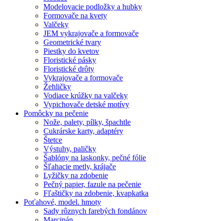
Modelovacie podložky a hubky
Formovače na kvety
Valčeky
JEM vykrajovače a formovače
Geometrické tvary
Piestky do kvetov
Floristické pásky
Floristické drôty
Vykrajovače a formovače
Žehličky
Vodiace krúžky na valčeky
Vypichovače detské motívy
Pomôcky na pečenie
Nože, palety, pílky, špachtle
Cukrárske karty, adaptéry
Štetce
Výstuhy, paličky
Šablóny na laskonky, pečné fólie
Šľahacie metly, krájače
Lyžičky na zdobenie
Pečný papier, fazule na pečenie
Fľaštičky na zdobenie, kvapkatka
Poťahové, model. hmoty
Sady rôznych farebých fondánov
Marcipán