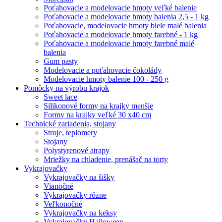
Poťahovacie a modelovacie hmoty veľké balenie
Poťahovacie a modelovacie hmoty balenia 2,5 - 1 kg
Poťahovacie, modelovacie hmoty biele malé balenia
Poťahovacie a modelovacie hmoty farebné - 1 kg
Poťahovacie a modelovacie hmoty farebné malé
balenia
Gum pasty
Modelovacie a poťahovacie čokolády
Modelovacie hmoty balenie 100 - 250 g
Pomôcky na výrobu krajok
Sweet lace
Silikonové formy na krajky menšie
Formy na krajky veľké 30 x40 cm
Technické zariadenia, stojany
Stroje, teplomery
Stojany
Polystyrenové atrapy
Mriežky na chladenie, prenášač na torty
Vykrajovačky
Vykrajovačky na šišky
Vianočné
Vykrajovačky rôzne
Veľkonočné
Vykrajovačky na keksy
Vykrajovačky Halloween