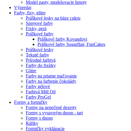
Model pasty, modelovacie hmoty
Výpredaj
Farby, fixy, glitre
Práškové lesky na báze cukru
Sprejové farby
Fixky, perá
Práškové farby
Práškové farby Kovandovi
Práškové farby Sugarflair, FunCakes
Práškové lesky
Tekuté farby
Prírodné farbivá
Farby do fixírky
Glitre
Farby na priame maľovanie
Farby na farbenie čokolády
Farby gélové
Farbivá Mill Oil
Farby ProGel
Formy a formičky
Formy na nepečené dezerty
Formy s vysuvným dnom - tart
Formy s dnom
Ráfiky
Formičky vyklápacie