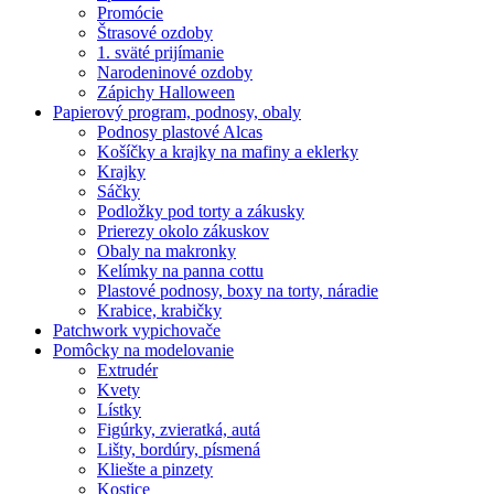
Promócie
Štrasové ozdoby
1. sväté prijímanie
Narodeninové ozdoby
Zápichy Halloween
Papierový program, podnosy, obaly
Podnosy plastové Alcas
Košíčky a krajky na mafiny a eklerky
Krajky
Sáčky
Podložky pod torty a zákusky
Prierezy okolo zákuskov
Obaly na makronky
Kelímky na panna cottu
Plastové podnosy, boxy na torty, náradie
Krabice, krabičky
Patchwork vypichovače
Pomôcky na modelovanie
Extrudér
Kvety
Lístky
Figúrky, zvieratká, autá
Lišty, bordúry, písmená
Kliešte a pinzety
Kostice