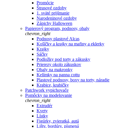
Promócie
Štrasové ozdoby
1. sväté prijímanie
Narodeninové ozdoby
Zápichy Halloween
Papierový program, podnosy, obaly
chevron_right
Podnosy plastové Alcas
Košíčky a krajky na mafiny a eklerky
Krajky
Sáčky
Podložky pod torty a zákusky
Prierezy okolo zákuskov
Obaly na makronky
Kelímky na panna cottu
Plastové podnosy, boxy na torty, náradie
Krabice, krabičky
Patchwork vypichovače
Pomôcky na modelovanie
chevron_right
Extrudér
Kvety
Lístky
Figúrky, zvieratká, autá
Lišty, bordúry, písmená