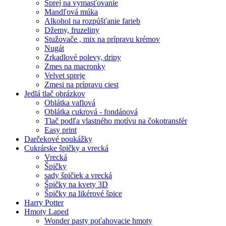
Sprej na vymasťovanie
Mandľová múka
Alkohol na rozpúšťanie farieb
Džemy, fruzeliny
Stužovače , mix na prípravu krémov
Nugát
Zrkadlové polevy, dripy
Zmes na macronky
Velvet spreje
Zmesi na prípravu ciest
Jedlá tlač obrázkov
Oblátka vaflová
Oblátka cukrová - fondánová
Tlač podľa vlastného motívu na čokotransfér
Easy print
Darčekové poukážky
Cukrárske špičky a vrecká
Vrecká
Špičky
sady špičiek a vrecká
Špičky na kvety 3D
Špičky na likérové špice
Harry Potter
Hmoty Laped
Wonder pasty poťahovacie hmoty