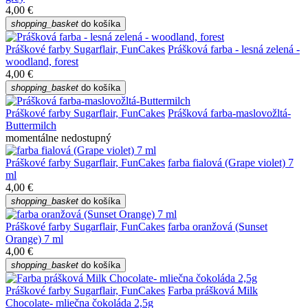
4,00 €
shopping_basket
do košíka
Práškové farby Sugarflair, FunCakes
Prášková farba - lesná zelená -
woodland, forest
4,00 €
shopping_basket
do košíka
Práškové farby Sugarflair, FunCakes
Prášková farba-maslovožltá-
Buttermilch
momentálne nedostupný
Práškové farby Sugarflair, FunCakes
farba fialová (Grape violet) 7
ml
4,00 €
shopping_basket
do košíka
Práškové farby Sugarflair, FunCakes
farba oranžová (Sunset
Orange) 7 ml
4,00 €
shopping_basket
do košíka
Práškové farby Sugarflair, FunCakes
Farba prášková Milk
Chocolate- mliečna čokoláda 2,5g