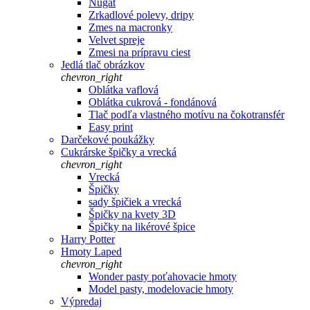
Nugát
Zrkadlové polevy, dripy
Zmes na macronky
Velvet spreje
Zmesi na prípravu ciest
Jedlá tlač obrázkov
chevron_right
Oblátka vaflová
Oblátka cukrová - fondánová
Tlač podľa vlastného motívu na čokotransfér
Easy print
Darčekové poukážky
Cukrárske špičky a vrecká
chevron_right
Vrecká
Špičky
sady špičiek a vrecká
Špičky na kvety 3D
Špičky na likérové špice
Harry Potter
Hmoty Laped
chevron_right
Wonder pasty poťahovacie hmoty
Model pasty, modelovacie hmoty
Výpredaj