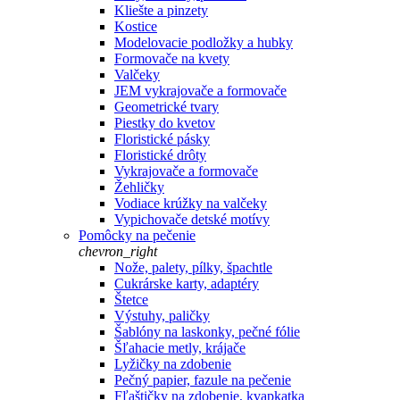
Kliešte a pinzety
Kostice
Modelovacie podložky a hubky
Formovače na kvety
Valčeky
JEM vykrajovače a formovače
Geometrické tvary
Piestky do kvetov
Floristické pásky
Floristické drôty
Vykrajovače a formovače
Žehličky
Vodiace krúžky na valčeky
Vypichovače detské motívy
Pomôcky na pečenie
chevron_right
Nože, palety, pílky, špachtle
Cukrárske karty, adaptéry
Štetce
Výstuhy, paličky
Šablóny na laskonky, pečné fólie
Šľahacie metly, krájače
Lyžičky na zdobenie
Pečný papier, fazule na pečenie
Fľaštičky na zdobenie, kvapkatka