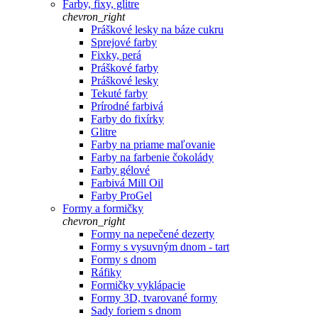
Farby, fixy, glitre
chevron_right
Práškové lesky na báze cukru
Sprejové farby
Fixky, perá
Práškové farby
Práškové lesky
Tekuté farby
Prírodné farbivá
Farby do fixírky
Glitre
Farby na priame maľovanie
Farby na farbenie čokolády
Farby gélové
Farbivá Mill Oil
Farby ProGel
Formy a formičky
chevron_right
Formy na nepečené dezerty
Formy s vysuvným dnom - tart
Formy s dnom
Ráfiky
Formičky vyklápacie
Formy 3D, tvarované formy
Sady foriem s dnom