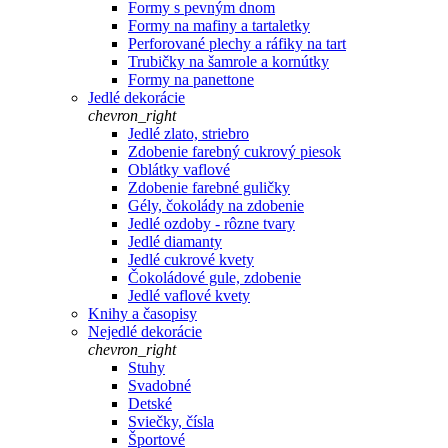
Formy s pevným dnom
Formy na mafiny a tartaletky
Perforované plechy a ráfiky na tart
Trubičky na šamrole a kornútky
Formy na panettone
Jedlé dekorácie
chevron_right
Jedlé zlato, striebro
Zdobenie farebný cukrový piesok
Oblátky vaflové
Zdobenie farebné guličky
Gély, čokolády na zdobenie
Jedlé ozdoby - rôzne tvary
Jedlé diamanty
Jedlé cukrové kvety
Čokoládové gule, zdobenie
Jedlé vaflové kvety
Knihy a časopisy
Nejedlé dekorácie
chevron_right
Stuhy
Svadobné
Detské
Sviečky, čísla
Športové