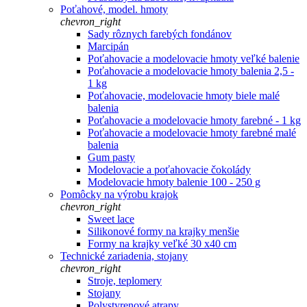
Poťahové, model. hmoty
chevron_right
Sady rôznych farebých fondánov
Marcipán
Poťahovacie a modelovacie hmoty veľké balenie
Poťahovacie a modelovacie hmoty balenia 2,5 -
1 kg
Poťahovacie, modelovacie hmoty biele malé
balenia
Poťahovacie a modelovacie hmoty farebné - 1 kg
Poťahovacie a modelovacie hmoty farebné malé
balenia
Gum pasty
Modelovacie a poťahovacie čokolády
Modelovacie hmoty balenie 100 - 250 g
Pomôcky na výrobu krajok
chevron_right
Sweet lace
Silikonové formy na krajky menšie
Formy na krajky veľké 30 x40 cm
Technické zariadenia, stojany
chevron_right
Stroje, teplomery
Stojany
Polystyrenové atrapy