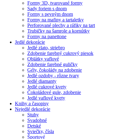
Formy 3D, tvarované formy
Sady foriem s dnom
Formy s pevným dnom
Formy na mafiny a tartaletky
Perforované plechy a ráfiky na tart
Trubičky na šamrole a kornútky
Formy na panettone
Jedlé dekorácie
Jedlé zlato, striebro
Zdobenie farebný cukrový piesok
Oblátky vaflové
Zdobenie farebné guličky
Gély, čokolády na zdobenie
Jedlé ozdoby - rôzne tvary
Jedlé diamanty
Jedlé cukrové kvety
Čokoládové gule, zdobenie
Jedlé vaflové kvety
Knihy a časopisy
Nejedlé dekorácie
Stuhy
Svadobné
Detské
Sviečky, čísla
Športové