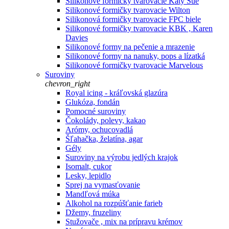
Silikonové formičky tvarovacie Katy Sue
Silikonové formičky tvarovacie Wilton
Silikonová formičky tvarovacie FPC biele
Silikonové formičky tvarovacie KBK , Karen
Davies
Silikonové formy na pečenie a mrazenie
Silikonové formy na nanuky, pops a lízatká
Silikonové formičky tvarovacie Marvelous
Suroviny
chevron_right
Royal icing - kráľovská glazúra
Glukóza, fondán
Pomocné suroviny
Čokolády, polevy, kakao
Arómy, ochucovadlá
Šľahačka, želatína, agar
Gély
Suroviny na výrobu jedlých krajok
Isomalt, cukor
Lesky, lepidlo
Sprej na vymasťovanie
Mandľová múka
Alkohol na rozpúšťanie farieb
Džemy, fruzeliny
Stužovače , mix na prípravu krémov