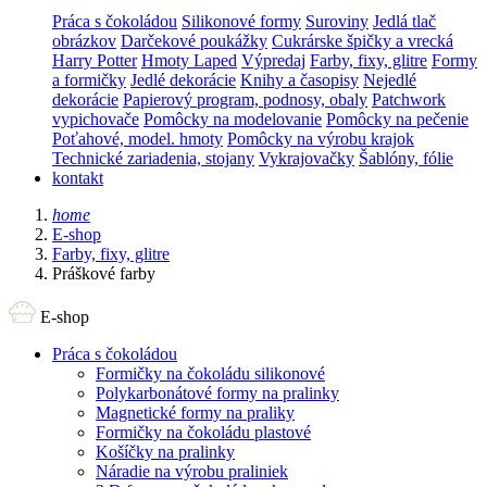
Práca s čokoládou
Silikonové formy
Suroviny
Jedlá tlač
obrázkov
Darčekové poukážky
Cukrárske špičky a vrecká
Harry Potter
Hmoty Laped
Výpredaj
Farby, fixy, glitre
Formy
a formičky
Jedlé dekorácie
Knihy a časopisy
Nejedlé
dekorácie
Papierový program, podnosy, obaly
Patchwork
vypichovače
Pomôcky na modelovanie
Pomôcky na pečenie
Poťahové, model. hmoty
Pomôcky na výrobu krajok
Technické zariadenia, stojany
Vykrajovačky
Šablóny, fólie
kontakt
home
E-shop
Farby, fixy, glitre
Práškové farby
E-shop
Práca s čokoládou
Formičky na čokoládu silikonové
Polykarbonátové formy na pralinky
Magnetické formy na praliky
Formičky na čokoládu plastové
Košíčky na pralinky
Náradie na výrobu praliniek