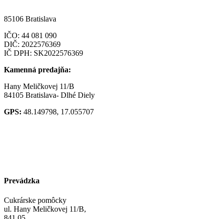
85106 Bratislava
IČO:
44 081 090
DIČ: 2022576369
IČ DPH: SK2022576369
Kamenná predajňa:
Hany Meličkovej 11/B
84105 Bratislava- Dlhé Diely
GPS:
48.149798, 17.055707
Prevádzka
Cukrárske pomôcky
ul. Hany Meličkovej 11/B,
841 05