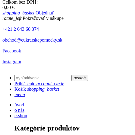
Celkom bez DPH:
0,00 €
shopping_basket
Objednať
rotate_left
Pokračovať v nákupe
+421 2 643 60 374
obchod@cukrarskepomocky.sk
Facebook
Instagram
search
Prihlásenie
account_circle
Košík
shopping_basket
menu
úvod
o nás
e-shop
Kategórie produktov