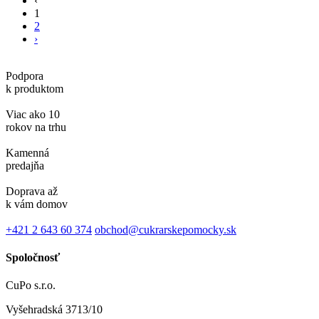
‹
1
2
›
Podpora
k produktom
Viac ako 10
rokov na trhu
Kamenná
predajňa
Doprava až
k vám domov
+421 2 643 60 374
obchod@cukrarskepomocky.sk
Spoločnosť
CuPo s.r.o.
Vyšehradská 3713/10