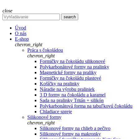
close
search
Úvod
O nás
E-shop
chevron_right
Práca s čokoládou
chevron_right
Formičky na čokoládu silikonové
Polykarbonátové formy na pralinky
Magnetické formy na praliky
Formičky na čokoládu plastové
Košíčky na pralinky
Náradie na výrobu praliniek
3 D formy na čokoládu a karamel
Sada na pralinky Tritán + silikón
Polykarbonátová forma na tabuľkovú čokoládu
Chladiace spreje
Silikonové formy
chevron_right
Silikonové formy na chlieb a pečivo
Silikonové formy na makronky