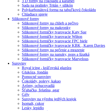
3 D formy na čokoládu a karamel
Sada na pralinky Tritán + silikón
Polykarbonátová forma na tabuľkovú čokoládu
Chladiace spreje
Silikonové formy
Silikonové formy na chlieb a pečivo
Silikonové formy na makronky
Silikonové formičky tvarovacie Katy Sue
Silikonové formičky tvarovacie Wilton
Silikonová formičky tvarovacie FPC biele
Silikonové formičky tvarovacie KBK , Karen Davies
Silikonové formy na pečenie a mrazenie
Silikonové formy na nanuky, pops a lízatká
Silikonové formičky tvarovacie Marvelous
Suroviny
Royal icing - kráľovská glazúra
Glukóza, fondán
Pomocné suroviny
Čokolády, polevy, kakao
Arómy, ochucovadlá
Šľahačka, želatína, agar
Gély
Suroviny na výrobu jedlých krajok
Isomalt, cukor
Lesky, lepidlo