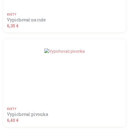
KVETY
Vypichovač na ruže
6,35 €
shopping_basket
DO KOŠÍKA
KVETY
Vypichovač pivonka
6,40 €