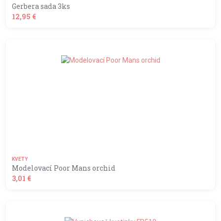
Gerbera sada 3ks
12,95 €
shopping_basket
DO KOŠÍKA
KVETY
Modelovací Poor Mans orchid
3,01 €
shopping_basket
DO KOŠÍKA