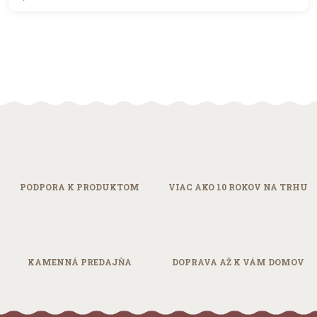
shopping_basket
DO KOŠÍKA
PODPORA
K PRODUKTOM
VIAC AKO 10
ROKOV NA TRHU
KAMENNÁ
PREDAJŇA
DOPRAVA AŽ
K VÁM DOMOV