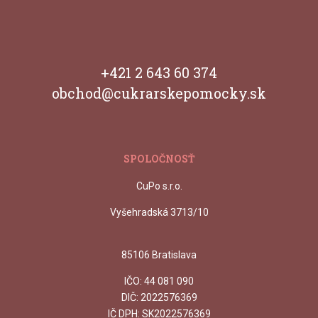
+421 2 643 60 374
obchod@cukrarskepomocky.sk
SPOLOČNOSŤ
CuPo s.r.o.
Vyšehradská 3713/10
85106 Bratislava
IČO:
44 081 090
DIČ: 2022576369
IČ DPH: SK2022576369