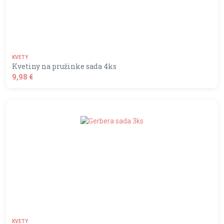
KVETY
Kvetiny na pružinke sada 4ks
9,98 €
shopping_basket
DO KOŠÍKA
KVETY