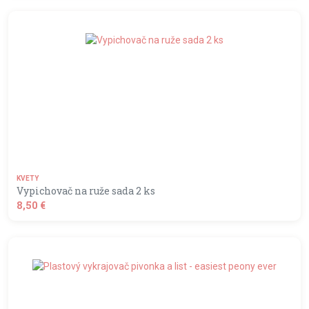
shopping_basket
DO KOŠÍKA
KVETY
Vypichovač na ruže sada 2 ks
8,50 €
shopping_basket
DO KOŠÍKA
Nastavenie Cookies