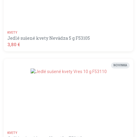
KVETY
Jedlé sušené kvety Nevädza 5 g F53105
3,80 €
shopping_basket
DO KOŠÍKA
NOVINKA
KVETY