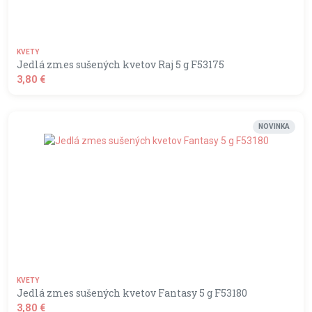
KVETY
Jedlá zmes sušených kvetov Raj 5 g F53175
3,80 €
shopping_basket
DO KOŠÍKA
NOVINKA
KVETY
Jedlá zmes sušených kvetov Fantasy 5 g F53180
3,80 €