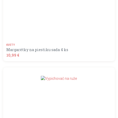
KVETY
Margarétky na piestiku sada 4 ks
10,99 €
shopping_basket
DO KOŠÍKA