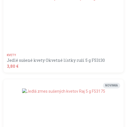
KVETY
Jedlé sušené kvety Okvetné lístky ruží 5 g F53130
3,80 €
shopping_basket
DO KOŠÍKA
NOVINKA