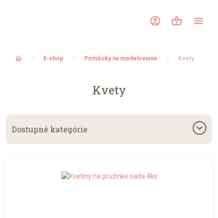
account_circle
shopping_basket
menu
home
E-shop
Pomôcky na modelovanie
Kvety
Kvety
keyboard_arrow_down
Dostupné kategórie