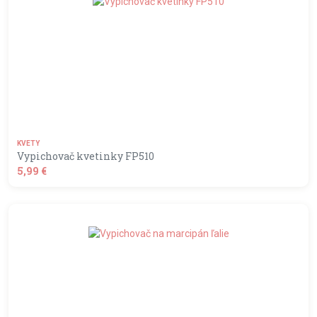
KVETY
Vypichovač kvetinky FP510
5,99 €
shopping_basket
DO KOŠÍKA