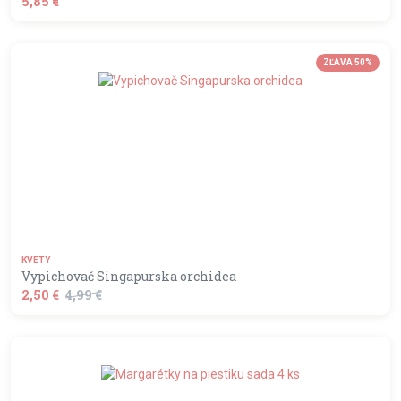
5,85 €
shopping_basket
DO KOŠÍKA
ZĽAVA 50%
KVETY
Vypichovač Singapurska orchidea
2,50 €
4,99 €
shopping_basket
DO KOŠÍKA