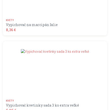
KVETY
Vypichovač na marcipán ľalie
8,36 €
shopping_basket
DO KOŠÍKA
KVETY
Vypichovač kvetinky sada 3 ks extra veľké