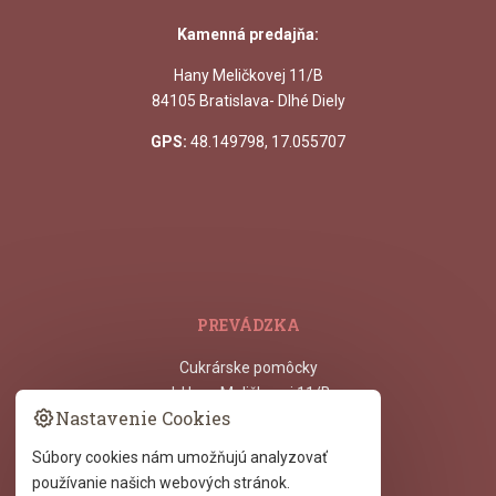
Kamenná predajňa:
Hany Meličkovej 11/B
84105 Bratislava- Dlhé Diely
GPS:
48.149798, 17.055707
PREVÁDZKA
Cukrárske pomôcky
ul. Hany Meličkovej 11/B,
Nastavenie Cookies
841 05
Bratislava - Dlhé Diely
Súbory cookies nám umožňujú analyzovať
používanie našich webových stránok.