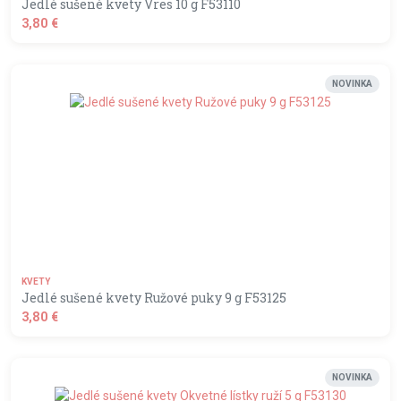
Jedlé sušené kvety Vres 10 g F53110
3,80 €
shopping_basket
DO KOŠÍKA
NOVINKA
KVETY
Jedlé sušené kvety Ružové puky 9 g F53125
3,80 €
shopping_basket
DO KOŠÍKA
NOVINKA