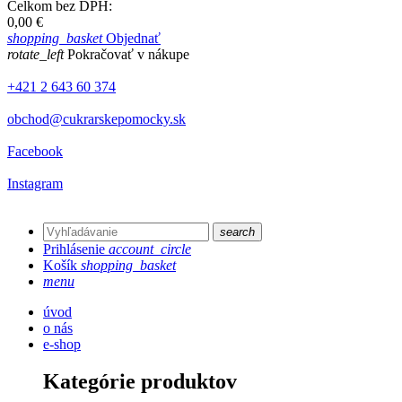
Celkom bez DPH:
0,00 €
shopping_basket
Objednať
rotate_left
Pokračovať v nákupe
+421 2 643 60 374
obchod@cukrarskepomocky.sk
Facebook
Instagram
search
Prihlásenie
account_circle
Košík
shopping_basket
menu
úvod
o nás
e-shop
Kategórie produktov