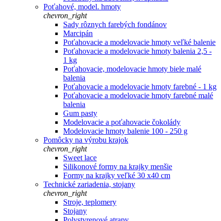
Poťahové, model. hmoty
chevron_right
Sady rôznych farebých fondánov
Marcipán
Poťahovacie a modelovacie hmoty veľké balenie
Poťahovacie a modelovacie hmoty balenia 2,5 -
1 kg
Poťahovacie, modelovacie hmoty biele malé
balenia
Poťahovacie a modelovacie hmoty farebné - 1 kg
Poťahovacie a modelovacie hmoty farebné malé
balenia
Gum pasty
Modelovacie a poťahovacie čokolády
Modelovacie hmoty balenie 100 - 250 g
Pomôcky na výrobu krajok
chevron_right
Sweet lace
Silikonové formy na krajky menšie
Formy na krajky veľké 30 x40 cm
Technické zariadenia, stojany
chevron_right
Stroje, teplomery
Stojany
Polystyrenové atrapy