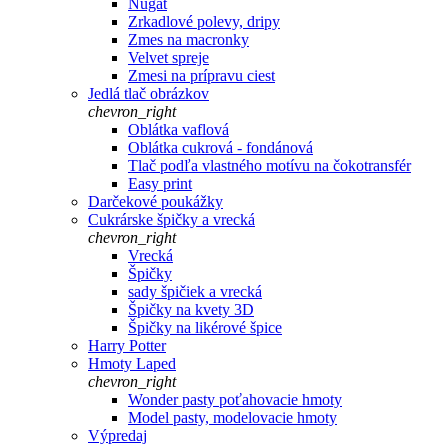
Nugát
Zrkadlové polevy, dripy
Zmes na macronky
Velvet spreje
Zmesi na prípravu ciest
Jedlá tlač obrázkov
chevron_right
Oblátka vaflová
Oblátka cukrová - fondánová
Tlač podľa vlastného motívu na čokotransfér
Easy print
Darčekové poukážky
Cukrárske špičky a vrecká
chevron_right
Vrecká
Špičky
sady špičiek a vrecká
Špičky na kvety 3D
Špičky na likérové špice
Harry Potter
Hmoty Laped
chevron_right
Wonder pasty poťahovacie hmoty
Model pasty, modelovacie hmoty
Výpredaj