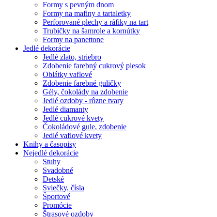
Formy s pevným dnom
Formy na mafiny a tartaletky
Perforované plechy a ráfiky na tart
Trubičky na šamrole a kornútky
Formy na panettone
Jedlé dekorácie
Jedlé zlato, striebro
Zdobenie farebný cukrový piesok
Oblátky vaflové
Zdobenie farebné guličky
Gély, čokolády na zdobenie
Jedlé ozdoby - rôzne tvary
Jedlé diamanty
Jedlé cukrové kvety
Čokoládové gule, zdobenie
Jedlé vaflové kvety
Knihy a časopisy
Nejedlé dekorácie
Stuhy
Svadobné
Detské
Sviečky, čísla
Športové
Promócie
Štrasové ozdoby