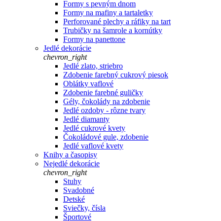
Formy s pevným dnom
Formy na mafiny a tartaletky
Perforované plechy a ráfiky na tart
Trubičky na šamrole a kornútky
Formy na panettone
Jedlé dekorácie
chevron_right
Jedlé zlato, striebro
Zdobenie farebný cukrový piesok
Oblátky vaflové
Zdobenie farebné guličky
Gély, čokolády na zdobenie
Jedlé ozdoby - rôzne tvary
Jedlé diamanty
Jedlé cukrové kvety
Čokoládové gule, zdobenie
Jedlé vaflové kvety
Knihy a časopisy
Nejedlé dekorácie
chevron_right
Stuhy
Svadobné
Detské
Sviečky, čísla
Športové