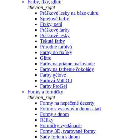
Farby, fixy, glitre
chevron_right
Práškové lesky na báze cukru
Sprejové farby
Fixky, perá
Práškové farby
Práškové lesky
Tekuté farby
Prírodné farbivá
Farby do fixírky
Glitre
Farby na priame maľovanie
Farby na farbenie čokolády
Farby gélové
Farbivá Mill Oil
Farby ProGel
Formy a formičky
chevron_right
Formy na nepečené dezerty
Formy s vysuvným dnom - tart
Formy s dnom
Ráfiky
Formičky vyklápacie
Formy 3D, tvarované formy
Sady foriem s dnom