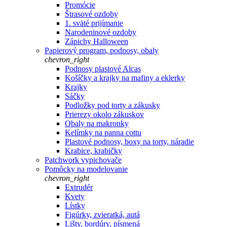
Promócie
Štrasové ozdoby
1. sväté prijímanie
Narodeninové ozdoby
Zápichy Halloween
Papierový program, podnosy, obaly
chevron_right
Podnosy plastové Alcas
Košíčky a krajky na mafiny a eklerky
Krajky
Sáčky
Podložky pod torty a zákusky
Prierezy okolo zákuskov
Obaly na makronky
Kelímky na panna cottu
Plastové podnosy, boxy na torty, náradie
Krabice, krabičky
Patchwork vypichovače
Pomôcky na modelovanie
chevron_right
Extrudér
Kvety
Lístky
Figúrky, zvieratká, autá
Lišty, bordúry, písmená