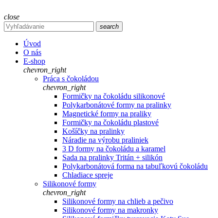
close
search
Úvod
O nás
E-shop
chevron_right
Práca s čokoládou
chevron_right
Formičky na čokoládu silikonové
Polykarbonátové formy na pralinky
Magnetické formy na praliky
Formičky na čokoládu plastové
Košíčky na pralinky
Náradie na výrobu praliniek
3 D formy na čokoládu a karamel
Sada na pralinky Tritán + silikón
Polykarbonátová forma na tabuľkovú čokoládu
Chladiace spreje
Silikonové formy
chevron_right
Silikonové formy na chlieb a pečivo
Silikonové formy na makronky