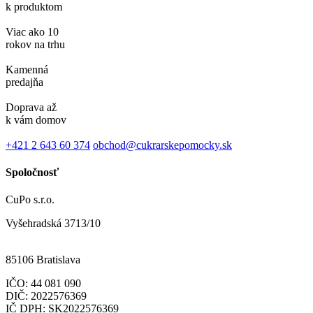
k produktom
Viac ako 10
rokov na trhu
Kamenná
predajňa
Doprava až
k vám domov
+421 2 643 60 374
obchod@cukrarskepomocky.sk
Spoločnosť
CuPo s.r.o.
Vyšehradská 3713/10
85106 Bratislava
IČO:
44 081 090
DIČ: 2022576369
IČ DPH: SK2022576369