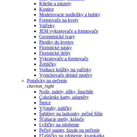
Kliešte a pinzety
Kostice
Modelovacie podložky a hubky
Formovače na kvety
Valčeky
JEM vykrajovače a formovače
Geometrické tvary
Piestky do kvetov
Floristické pásky
Floristické drôty
Vykrajovače a formovače
Žehličky
Vodiace krúžky na valčeky
Vypichovače detské motívy
Pomôcky na pečenie
chevron_right
Nože, palety, pílky, špachtle
Cukrárske karty, adaptéry
Štetce
Výstuhy, paličky
Šablóny na laskonky, pečné fólie
Šľahacie metly, krájače
Lyžičky na zdobenie
Pečný papier, fazule na pečenie
Fľaštičky na zdobenie, kvapkatka