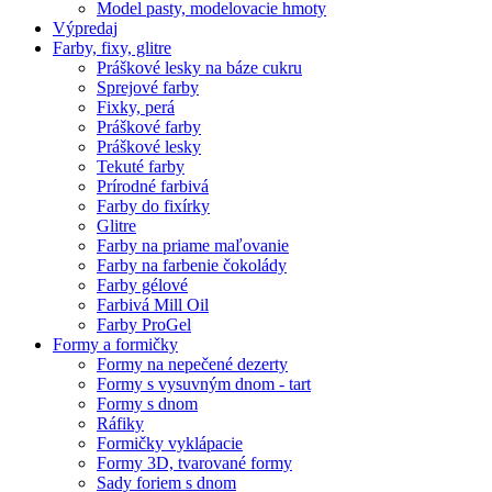
Model pasty, modelovacie hmoty
Výpredaj
Farby, fixy, glitre
Práškové lesky na báze cukru
Sprejové farby
Fixky, perá
Práškové farby
Práškové lesky
Tekuté farby
Prírodné farbivá
Farby do fixírky
Glitre
Farby na priame maľovanie
Farby na farbenie čokolády
Farby gélové
Farbivá Mill Oil
Farby ProGel
Formy a formičky
Formy na nepečené dezerty
Formy s vysuvným dnom - tart
Formy s dnom
Ráfiky
Formičky vyklápacie
Formy 3D, tvarované formy
Sady foriem s dnom