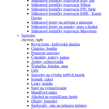
Silikonové formičky tvarovacie Katy Sue
Silikonové formičky tvarovacie Wilton
Silikonová formičky tvarovacie FPC biele
Silikonové formičky tvarovacie KBK , Karen
Davies
Silikonové formy na pečenie a mrazenie
Silikonové formy na nanuky, pops a lízatká
Silikonové formičky tvarovacie Marvelous
Suroviny
chevron_right
Royal icing - kráľovská glazúra
Glukóza, fondán
Pomocné suroviny
Čokolády, polevy, kakao
Arómy, ochucovadlá
Šľahačka, želatína, agar
Gély
Suroviny na výrobu jedlých krajok
Isomalt, cukor
Lesky, lepidlo
Sprej na vymasťovanie
Mandľová múka
Alkohol na rozpúšťanie farieb
Džemy, fruzeliny
Stužovače , mix na prípravu krémov