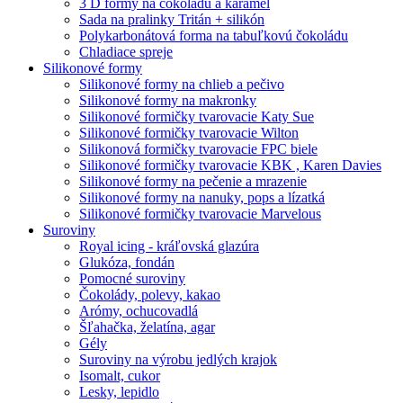
3 D formy na čokoládu a karamel
Sada na pralinky Tritán + silikón
Polykarbonátová forma na tabuľkovú čokoládu
Chladiace spreje
Silikonové formy
Silikonové formy na chlieb a pečivo
Silikonové formy na makronky
Silikonové formičky tvarovacie Katy Sue
Silikonové formičky tvarovacie Wilton
Silikonová formičky tvarovacie FPC biele
Silikonové formičky tvarovacie KBK , Karen Davies
Silikonové formy na pečenie a mrazenie
Silikonové formy na nanuky, pops a lízatká
Silikonové formičky tvarovacie Marvelous
Suroviny
Royal icing - kráľovská glazúra
Glukóza, fondán
Pomocné suroviny
Čokolády, polevy, kakao
Arómy, ochucovadlá
Šľahačka, želatína, agar
Gély
Suroviny na výrobu jedlých krajok
Isomalt, cukor
Lesky, lepidlo