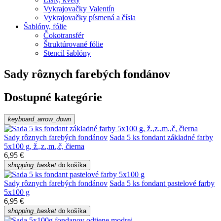
Vykrajovačky Valentín
Vykrajovačky písmená a čísla
Šablóny, fólie
Čokotransfér
Štruktúrované fólie
Stencil šablóny
Sady rôznych farebých fondánov
Dostupné kategórie
keyboard_arrow_down
Sady rôznych farebých fondánov
Sada 5 ks fondant základné farby
5x100 g, ž.,z.,m.,č, čierna
6,95 €
shopping_basket
do košíka
Sady rôznych farebých fondánov
Sada 5 ks fondant pastelové farby
5x100 g
6,95 €
shopping_basket
do košíka