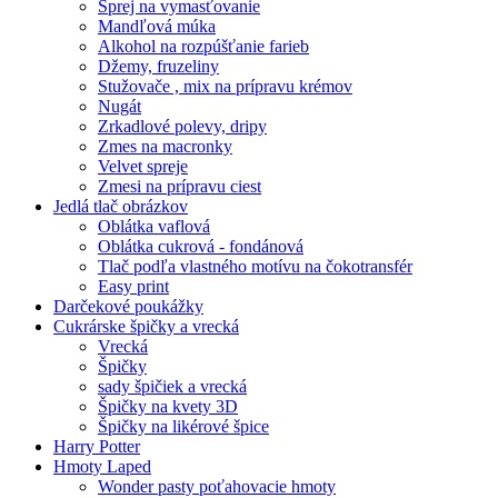
Sprej na vymasťovanie
Mandľová múka
Alkohol na rozpúšťanie farieb
Džemy, fruzeliny
Stužovače , mix na prípravu krémov
Nugát
Zrkadlové polevy, dripy
Zmes na macronky
Velvet spreje
Zmesi na prípravu ciest
Jedlá tlač obrázkov
Oblátka vaflová
Oblátka cukrová - fondánová
Tlač podľa vlastného motívu na čokotransfér
Easy print
Darčekové poukážky
Cukrárske špičky a vrecká
Vrecká
Špičky
sady špičiek a vrecká
Špičky na kvety 3D
Špičky na likérové špice
Harry Potter
Hmoty Laped
Wonder pasty poťahovacie hmoty