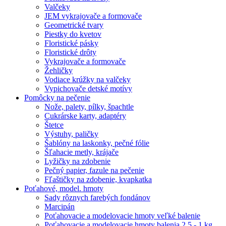
Valčeky
JEM vykrajovače a formovače
Geometrické tvary
Piestky do kvetov
Floristické pásky
Floristické drôty
Vykrajovače a formovače
Žehličky
Vodiace krúžky na valčeky
Vypichovače detské motívy
Pomôcky na pečenie
Nože, palety, pílky, špachtle
Cukrárske karty, adaptéry
Štetce
Výstuhy, paličky
Šablóny na laskonky, pečné fólie
Šľahacie metly, krájače
Lyžičky na zdobenie
Pečný papier, fazule na pečenie
Fľaštičky na zdobenie, kvapkatka
Poťahové, model. hmoty
Sady rôznych farebých fondánov
Marcipán
Poťahovacie a modelovacie hmoty veľké balenie
Poťahovacie a modelovacie hmoty balenia 2,5 - 1 kg