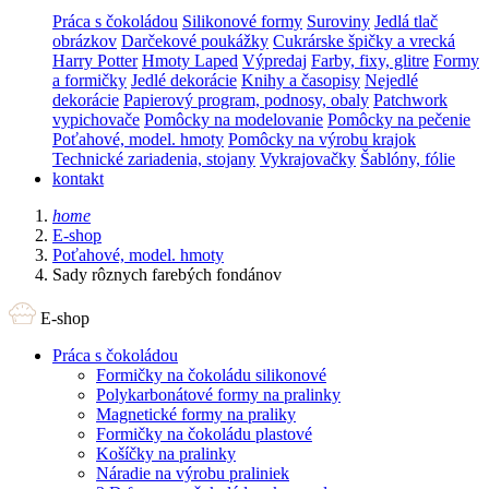
Práca s čokoládou
Silikonové formy
Suroviny
Jedlá tlač
obrázkov
Darčekové poukážky
Cukrárske špičky a vrecká
Harry Potter
Hmoty Laped
Výpredaj
Farby, fixy, glitre
Formy
a formičky
Jedlé dekorácie
Knihy a časopisy
Nejedlé
dekorácie
Papierový program, podnosy, obaly
Patchwork
vypichovače
Pomôcky na modelovanie
Pomôcky na pečenie
Poťahové, model. hmoty
Pomôcky na výrobu krajok
Technické zariadenia, stojany
Vykrajovačky
Šablóny, fólie
kontakt
home
E-shop
Poťahové, model. hmoty
Sady rôznych farebých fondánov
E-shop
Práca s čokoládou
Formičky na čokoládu silikonové
Polykarbonátové formy na pralinky
Magnetické formy na praliky
Formičky na čokoládu plastové
Košíčky na pralinky
Náradie na výrobu praliniek