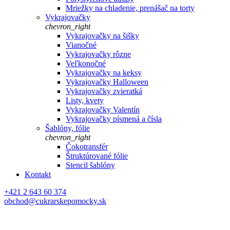
Mriežky na chladenie, prenášač na torty
Vykrajovačky
chevron_right
Vykrajovačky na šišky
Vianočné
Vykrajovačky rôzne
Veľkonočné
Vykrajovačky na keksy
Vykrajovačky Halloween
Vykrajovačky zvieratká
Listy, kvety
Vykrajovačky Valentín
Vykrajovačky písmená a čísla
Šablóny, fólie
chevron_right
Čokotransfér
Štruktúrované fólie
Stencil šablóny
Kontakt
+421 2 643 60 374
obchod@cukrarskepomocky.sk