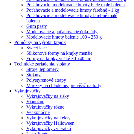
Poťahovacie, modelovacie hmoty biele malé balenia
Poťahovacie a modelovacie hmoty farebné - 1 kg
Poťahovacie a modelovacie hmoty farebné malé
balenia
Gum pasty
Modelovacie a poťahovacie čokolády
Modelovacie hmoty balenie 100 - 250 g
Pomôcky na výrobu krajok
Sweet lace
Silikonové formy na krajky menšie
Formy na krajky veľké 30 x40 cm
Technické zariadenia, stojany
Stroje, teplomery
Stojany
Polystyrenové atrapy
Mriežky na chladenie, prenášač na torty
Vykrajovačky
Vykrajovačky na šišky
Vianočné
Vykrajovačky rôzne
Veľkonočné
Vykrajovačky na keksy
Vykrajovačky Halloween
Vykrajovačky zvieratká
Listy, kvety