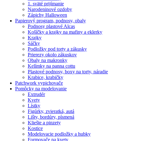
1. sväté prijímanie
Narodeninové ozdoby
Zápichy Halloween
Papierový program, podnosy, obaly
Podnosy plastové Alcas
Košíčky a krajky na mafiny a eklerky
Krajky
Sáčky
Podložky pod torty a zákusky
Prierezy okolo zákuskov
Obaly na makronky
Kelímky na panna cottu
Plastové podnosy, boxy na torty, náradie
Krabice, krabičky
Patchwork vypichovače
Pomôcky na modelovanie
Extrudér
Kvety
Lístky
Figúrky, zvieratká, autá
Lišty, bordúry, písmená
Kliešte a pinzety
Kostice
Modelovacie podložky a hubky
Formovače na kvety